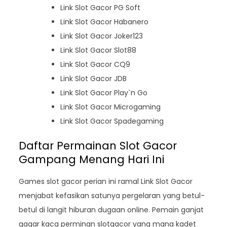
Link Slot Gacor PG Soft
Link Slot Gacor Habanero
Link Slot Gacor Joker123
Link Slot Gacor Slot88
Link Slot Gacor CQ9
Link Slot Gacor JDB
Link Slot Gacor Play`n Go
Link Slot Gacor Microgaming
Link Slot Gacor Spadegaming
Daftar Permainan Slot Gacor
Gampang Menang Hari Ini
Games slot gacor perian ini ramal Link Slot Gacor
menjabat kefasikan satunya pergelaran yang betul-
betul di langit hiburan dugaan online. Pemain ganjat
gagar kaca perminan slotgacor yang mana kadet